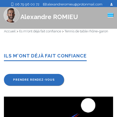
06 79 96 00 72
alexandreromieu@protonmail.com
Alexandre ROMIEU
Accueil
>
Ils m'ont déjà fait confiance
>
Tennis de table rhône-garon
ILS M'ONT DÉJÀ FAIT CONFIANCE
PRENDRE RENDEZ-VOUS