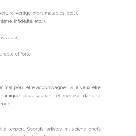
ture, vertige, mort, maladies, etc…),
me, infidélité, etc…),
hysiques,
rable et forte,
ller mal pour être accompagner. Si je veux être
ynamique, plus souriant et meilleur dans la
mence.
expert. Sportifs, artistes, musiciens, chefs