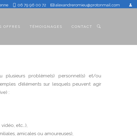
ienne
06 79 96 00 72
alexandreromieu@protonmail.com
S OFFRES
TÉMOIGNAGES
CONTACT
?
u plusieurs problème(s) personnel(s) et/ou
xemples d’éléments sur lesquels peuvent agir
ve) :
vidéo, etc…),
amiliales, amicales ou amoureuses),