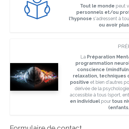
Tout le monde
peut vo
personnels et/ou pro
l'hypnose
s'adressent à tou
ou avoir plus
PRÉ
La
Préparation Ment
programmation neuroli
conscience (mindfuln
relaxation, techniques 
positive
et bien d'autres p
dérivée de la psychologie
accessible à tous (sport, entr
en individuel
pour
tous ni
(enfants
Formulaire de contact