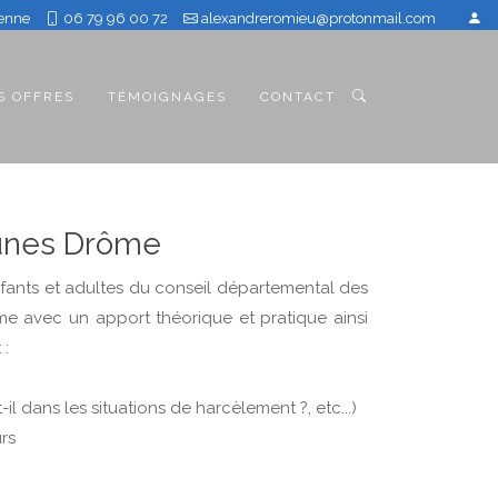
ienne
06 79 96 00 72
alexandreromieu@protonmail.com
S OFFRES
TÉMOIGNAGES
CONTACT
eunes Drôme
nfants et adultes du conseil départemental des
me avec un apport théorique et pratique ainsi
 :
l dans les situations de harcèlement ?, etc...)
rs