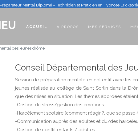
Préparateur Mental Diplomé – Technicien et Praticien en Hypnose Erickson
IEU
(CURRENT)
ACCUEIL
À PROPOS
MES SERVICES
ME
mental des jeunes drôme
Conseil Départemental des J
Session de préparation mentale en collectif avec les e
jeunes réalisée au collège de Saint Sorlin dans la Drô
que des mises en situation. Les thèmes abordées étaient
-Gestion du stress/gestion des émotions
-Harcèlement scolaire (comment réagir ?, que se passe-t-i
-Communication auprès des adultes et du/des harceleu
-Gestion de conflit enfants / adultes