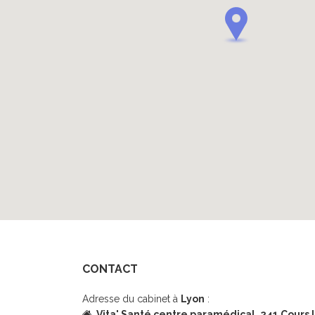
CONTACT
Adresse du cabinet à
Lyon
:
Vita' Santé centre paramédical,
241 Cours 