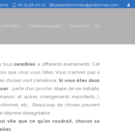
ienne
06 79 96 00 72
alexandreromieu@protonmail.com
S OFFRES
TÉMOIGNAGES
CONTACT
es tous
sensibles
à différents événements. Cet
rs que vous vous l'êtes. Vous n'arrivez pas à
les choses vont s'améliorer.
Si vous êtes dans
sser
: perte d'un proche, étape de vie (retraite,
maison et autres changements importants...),
tionnel, etc... Beaucoup de choses peuvent
ne déprime désagréable.
si vite que ce qu'on voudrait, chacun sa
elles.