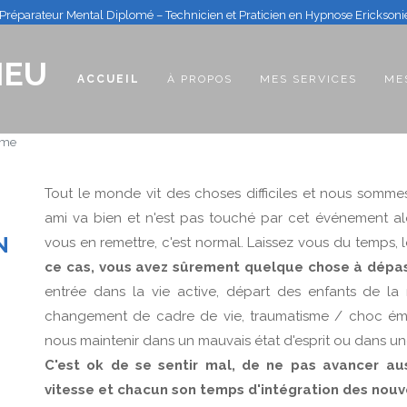
Préparateur Mental Diplomé – Technicien et Praticien en Hypnose Erickson
IEU
(CURRENT)
ACCUEIL
À PROPOS
MES SERVICES
ME
sme
Tout le monde vit des choses difficiles et nous somm
ami va bien et n'est pas touché par cet événement alo
N
vous en remettre, c'est normal. Laissez vous du temps, 
ce cas, vous avez sûrement quelque chose à dépa
entrée dans la vie active, départ des enfants de la 
changement de cadre de vie, traumatisme / choc émo
nous maintenir dans un mauvais état d'esprit ou dans u
C'est ok de se sentir mal, de ne pas avancer aus
vitesse et chacun son temps d'intégration des nouv