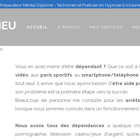
Préparateur Mental Diplomé – Technicien et Praticien en Hypnose Erickson
IEU
(CURRENT)
ACCUEIL
À PROPOS
MES SERVICES
ME
ac
Vous en avez marre d'être
dépendant ?
Que ce soit à 
vidéo
, aux
paris sportifs
, au
smartphone/téléphone
tout seul, il arrive que nous ayons besoin d'
être aidé p
son problème est la première étape vers le succès.
Beaucoup de personne me consulte pour les
arrêts
lorsque nous sommes coincés dans un fonctionnement 
Nous avons tous des dépendances
à quelque chos
pornographie, télévision, casino/jeux d'argent, sucre,