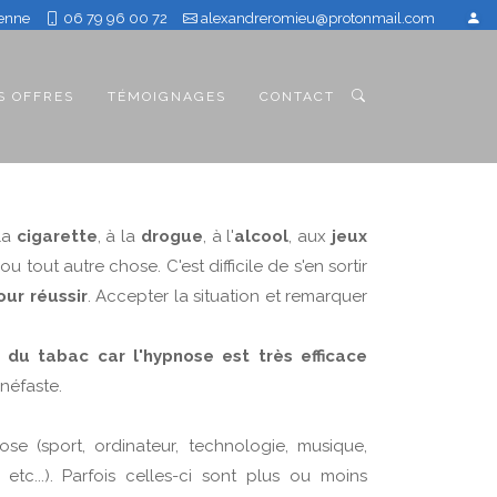
ienne
06 79 96 00 72
alexandreromieu@protonmail.com
S OFFRES
TÉMOIGNAGES
CONTACT
la
cigarette
, à la
drogue
, à l'
alcool
, aux
jeux
ou tout autre chose. C'est difficile de s'en sortir
our réussir
. Accepter la situation et remarquer
 du tabac car l'hypnose est très efficace
néfaste.
e (sport, ordinateur, technologie, musique,
 etc...). Parfois celles-ci sont plus ou moins