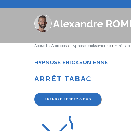
Alexandre ROM
Accueil
>
À propos
>
Hypnose ericksonienne
>
Arrêt tab
HYPNOSE ERICKSONIENNE
ARRÊT TABAC
PRENDRE RENDEZ-VOUS