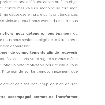
portement addictif à une action ou à un objet
t : contre mes valeurs, monopolise tout mon
t, me cause des ennuis, etc... Ils ont tendances
rcle vicieux duquel nous avons du mal à nous
motions, nous détendre, nous épanouir
ou
nous nous sentons obligé de le faire alors il
ur s'en débarrasser.
changer de comportements afin de redevenir
port à vos actions, votre regard sur vous-même
votre volonté/motivation pour réussir à vous
à l'intérieur de soi tant émotionnellement que
ictif et cela fait beaucoup de bien de s'en
être accompagné permet de transformer