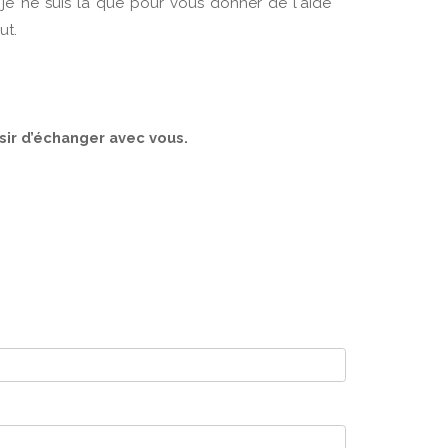
je ne suis là que pour vous donner de l'aide
but.
sir d’échanger avec vous.