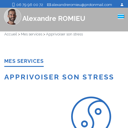
06 79 96 00 72
alexandreromieu@protonmail.com
Alexandre ROMIEU
Accueil
>
Mes services
>
Apprivoiser son stress
MES SERVICES
APPRIVOISER SON STRESS