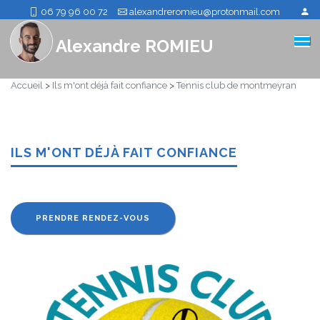
06 79 96 00 72
alexandreromieu@protonmail.com
Alexandre ROMIEU
Accueil
>
Ils m'ont déjà fait confiance
>
Tennis club de montmeyran
ILS M'ONT DÉJÀ FAIT CONFIANCE
PRENDRE RENDEZ-VOUS